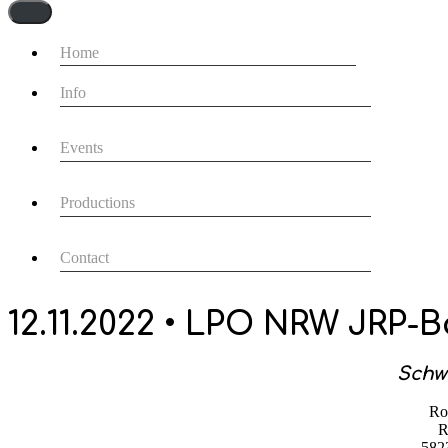
Navigationsmenü
Home
Info
Events
Productions
Contact
12.11.2022 • LPO NRW JRP-
Schwe
Ro
R
582