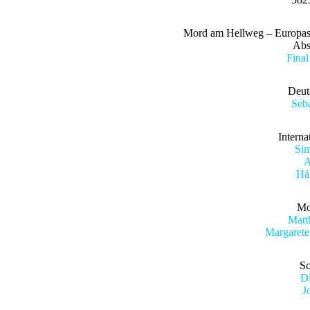
Mord am Hellweg – Europas g
Abs
Final
Deut
Seba
Interna
Sim
A
Hå
Mo
Matt
Margarete
Sc
Di
J