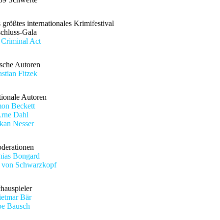
rößtes internationales Krimifestival
chluss-Gala
Criminal
Act
sche Autoren
stian Fitzek
tionale Autoren
on Beckett
rne Dahl
kan Nesser
derationen
hias Bongard
 von Schwarzkopf
hauspieler
etmar Bär
oe Bausch