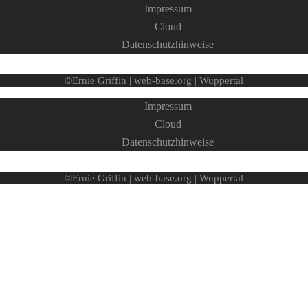
Impressum
Cloud
Datenschutzhinweise
©Ernie Griffin | web-base.org | Wuppertal
Impressum
Cloud
Datenschutzhinweise
©Ernie Griffin | web-base.org | Wuppertal