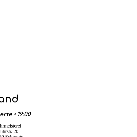
Band
rte • 19:00
hrmeisterei
uhrstr. 20
39 Schwerte